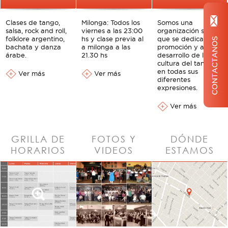
Clases de tango,
Milonga: Todos los
Somos una
salsa, rock and roll,
viernes a las 23:00
organización social
folklore argentino,
hs y clase previa al
que se dedica a la
bachata y danza
a milonga a las
promoción y al
árabe.
21.30 hs
desarrollo de la
cultura del tango
en todas sus
Ver más
Ver más
diferentes
expresiones.
Ver más
GRILLA DE
FOTOS Y
DÓNDE
HORARIOS
VIDEOS
ESTAMOS