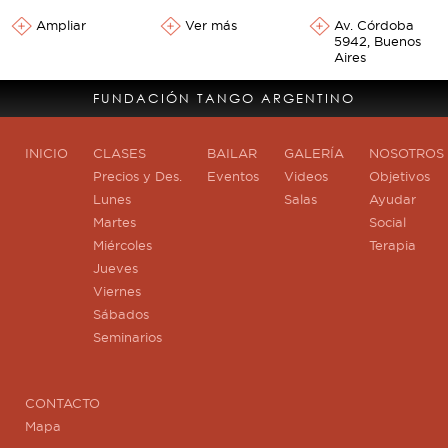
Ampliar
Ver más
Av. Córdoba
5942, Buenos
Aires
FUNDACIÓN TANGO ARGENTINO
INICIO
CLASES
BAILAR
GALERÍA
NOSOTROS
Precios y Des.
Eventos
Videos
Objetivos
Lunes
Salas
Ayudar
Martes
Social
Miércoles
Terapia
Jueves
Viernes
Sábados
Seminarios
CONTACTO
Mapa