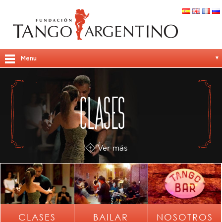
▼
Menu
▼
CLASES
▼
▼
Ver más
▼
▼
CLASES
BAILAR
NOSOTROS